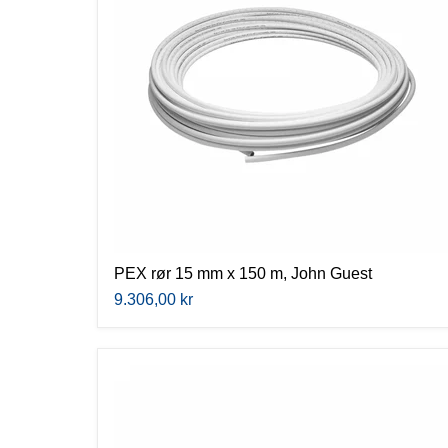
150
m,
John
Guest
PEX rør 15 mm x 150 m, John Guest
9.306,00 kr
Festeklips
for
15
mm
rør