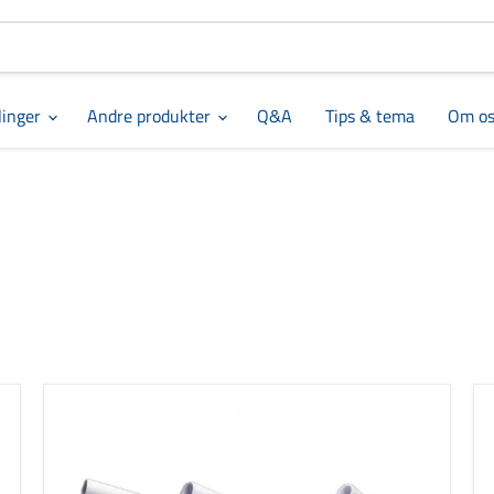
linger
Andre produkter
Q&A
Tips & tema
Om os
PEX
rør
15
mm
x