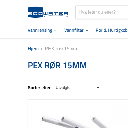
Vannrensing
Vannfilter
Rør & Hurtigkob
Hjem
PEX Rør 15mm
PEX RØR 15MM
Sorter etter
Eco
installasjonspakke
15mm
rør
og