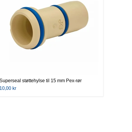
Pex-
rør
Superseal støttehylse til 15 mm Pex-rør
10,00 kr