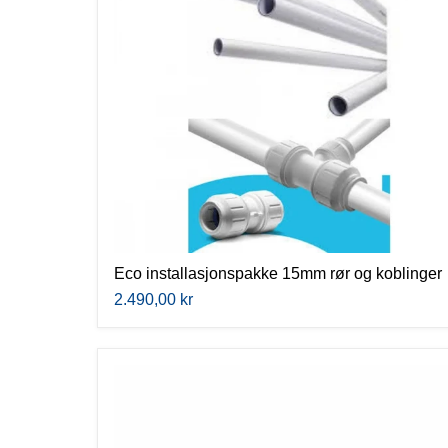
koblinger
Eco installasjonspakke 15mm rør og koblinger
2.490,00 kr
PEX
rør
15
mm
x