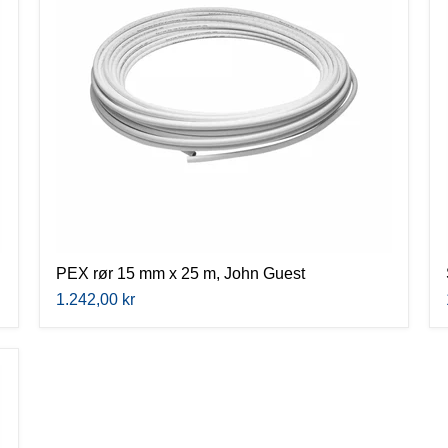
25
m,
John
Guest
PEX rør 15 mm x 25 m, John Guest
1.242,00 kr