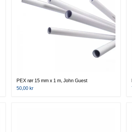
1
m,
John
Guest
PEX rør 15 mm x 1 m, John Guest
50,00 kr
PEX
rør
15
mm
x