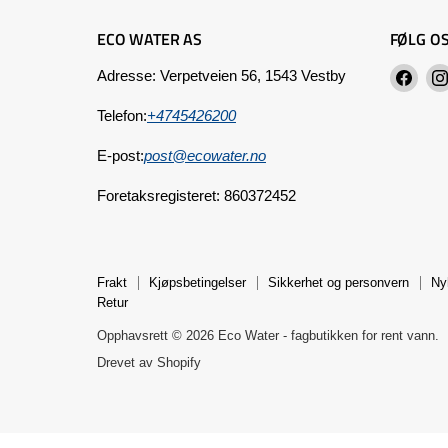
ECO WATER AS
FØLG O
Finn
Adresse: Verpetveien 56, 1543 Vestby
oss
Telefon:
+4745426200
på
Fac
E-post:
post@ecowater.no
Foretaksregisteret: 860372452
Frakt
Kjøpsbetingelser
Sikkerhet og personvern
Ny
Retur
Opphavsrett © 2026 Eco Water - fagbutikken for rent vann.
Drevet av Shopify