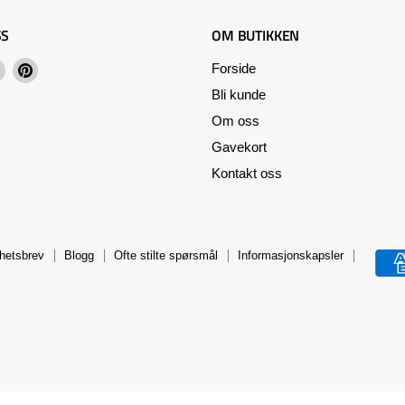
SS
OM BUTIKKEN
Finn
Finn
Forside
oss
oss
Bli kunde
på
på
Om oss
ebook
Instagram
Pinterest
Gavekort
Kontakt oss
hetsbrev
Blogg
Ofte stilte spørsmål
Informasjonskapsler