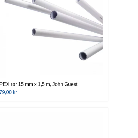
1,5
m,
John
Guest
PEX rør 15 mm x 1,5 m, John Guest
79,00 kr
Superseal
støttehylse
til
15
mm