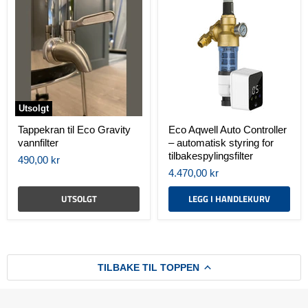
til
Aqwell
Eco
Auto
Gravity
Controller
vannfilter
–
automatisk
styring
for
tilbakespylingsfilter
Utsolgt
Tappekran til Eco Gravity
Eco Aqwell Auto Controller
vannfilter
– automatisk styring for
tilbakespylingsfilter
490,00 kr
4.470,00 kr
UTSOLGT
LEGG I HANDLEKURV
TILBAKE TIL TOPPEN