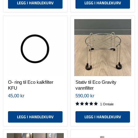
LEGG I HANDLEKURV
LEGG I HANDLEKURV
O-
Stativ
ring
til
til
Eco
Eco
Gravity
kalkfilter
vannfilter
KFU
O- ring til Eco kalkfilter
Stativ til Eco Gravity
KFU
vannfilter
45,00 kr
590,00 kr
1 Omtale
LEGG I HANDLEKURV
LEGG I HANDLEKURV
Tappekran
Eco