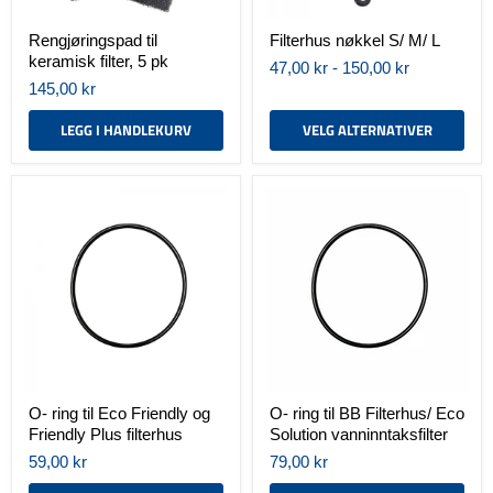
Rengjøringspad til
Filterhus nøkkel S/ M/ L
keramisk filter, 5 pk
47,00 kr
-
150,00 kr
145,00 kr
LEGG I HANDLEKURV
VELG ALTERNATIVER
O-
O-
ring
ring
til
til
Eco
BB
Friendly
Filterhus/
og
Eco
Friendly
Solution
Plus
vanninntaksfilter
filterhus
O- ring til Eco Friendly og
O- ring til BB Filterhus/ Eco
Friendly Plus filterhus
Solution vanninntaksfilter
59,00 kr
79,00 kr