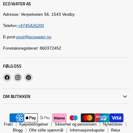
ECO WATER AS
Adresse: Verpetveien 56, 1543 Vestby
Telefon:
+4745426200
E-post:
post@ecowater.no
Foretaksregisteret: 860372452
FØLG OSS
Finn
Finn
Finn
oss
oss
oss
på
på
på
OM BUTIKKEN
Facebook
Instagram
Pinterest
Frakt
Kjøpsbetingelser
Sikkerhet og personvern
Nyhetsbrev
Blogg
Ofte stilte spørsmål
Informasjonskapsler
Retur