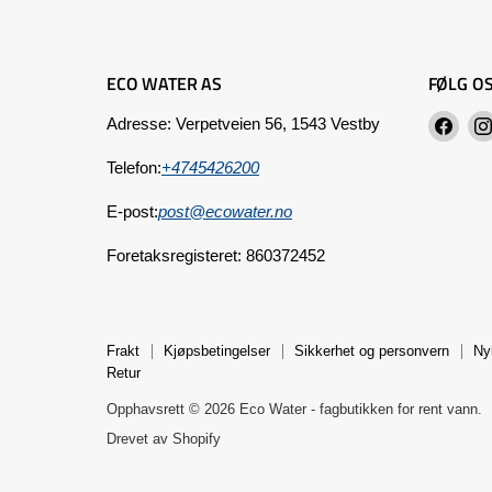
ECO WATER AS
FØLG O
Finn
Adresse: Verpetveien 56, 1543 Vestby
oss
Telefon:
+4745426200
på
Fac
E-post:
post@ecowater.no
Foretaksregisteret: 860372452
Frakt
Kjøpsbetingelser
Sikkerhet og personvern
Ny
Retur
Opphavsrett © 2026 Eco Water - fagbutikken for rent vann.
Drevet av Shopify