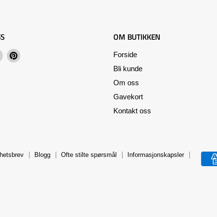
SS
OM BUTIKKEN
Finn
Finn
Forside
oss
oss
Bli kunde
på
på
Om oss
ebook
Instagram
Pinterest
Gavekort
Kontakt oss
hetsbrev
Blogg
Ofte stilte spørsmål
Informasjonskapsler