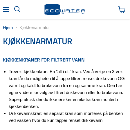
Meny
Søk
Vis
handl
Hjem
Kjøkkenarmatur
KJØKKENARMATUR
KJØKKENKRANER FOR FILTRERT VANN
Treveis kjøkkenkran: En "alt i ett" kran. Ved å velge en 3-veis
kran får du muligheten til å tappe filtrert renset drikkevann OG
varmt og kaldt forbruksvann fra en og samme kran. Den har
egne vridere for valg av filtrert drikkevann eller forbruksvann.
Superpraktisk der du ikke ønsker en ekstra kran montert i
kjøkkenbenken.
Drikkevannskran: en separat kran som monteres på benken
ved vasken hvor du kun tapper renset drikkevann.