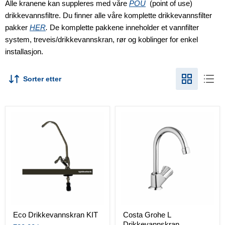
Alle kranene kan suppleres med våre
POU
(point of use)
drikkevannsfiltre. Du finner alle våre komplette drikkevannsfilter
pakker
HER
.
De komplette pakkene inneholder et vannfilter
system, treveis/drikkevannskran, rør og koblinger for enkel
installasjon.
Sorter etter
Eco
Costa
Drikkevannskran
Grohe
KIT
L
Drikkevannskran
Eco Drikkevannskran KIT
Costa Grohe L
Drikkevannskran