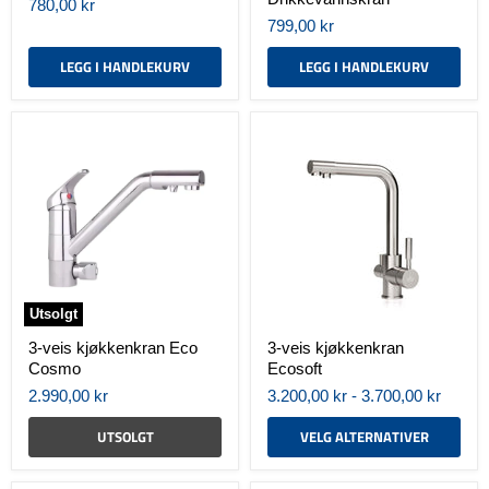
780,00 kr
799,00 kr
LEGG I HANDLEKURV
LEGG I HANDLEKURV
3-
3-
veis
veis
kjøkkenkran
kjøkkenkran
Eco
Ecosoft
Cosmo
Utsolgt
3-veis kjøkkenkran Eco
3-veis kjøkkenkran
Cosmo
Ecosoft
2.990,00 kr
3.200,00 kr
-
3.700,00 kr
UTSOLGT
VELG ALTERNATIVER