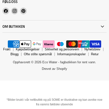
FØLG OSS
Finn
Finn
Finn
oss
oss
oss
på
på
på
OM BUTIKKEN
Facebook
Instagram
Pinterest
Frakt
Kjøpsbetingelser
Sikkerhet og personvern
Nyhetsbrev
Blogg
Ofte stilte spørsmål
Informasjonskapsler
Retur
Opphavsrett © 2026 Eco Water - fagbutikken for rent vann.
Drevet av Shopify
*Bilder brukt i vår nettbutikk og på SOME er illustrative og kan avvike noe
fra varens faktiske utseende