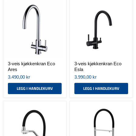
3-
3-
veis
veis
kjøkkenkran
kjøkkenkran
Eco
Eco
Ares
Esla
3-veis kjøkkenkran Eco
3-veis kjøkkenkran Eco
Ares
Esla
3.490,00 kr
3.990,00 kr
LEGG I HANDLEKURV
LEGG I HANDLEKURV
3-
3-
veis
veis
kjøkkenkran
kjøkkenkran
Eco
Eco
Queen
Una