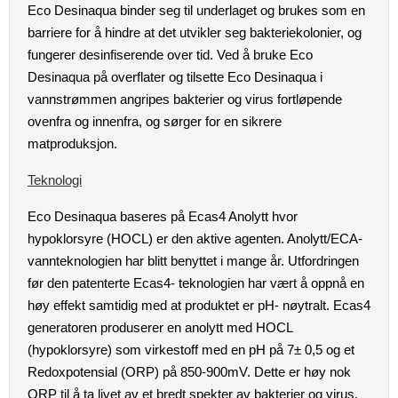
Eco Desinaqua binder seg til underlaget og brukes som en
barriere for å hindre at det utvikler seg bakteriekolonier, og
fungerer desinfiserende over tid. Ved å bruke Eco
Desinaqua på overflater og tilsette Eco Desinaqua i
vannstrømmen angripes bakterier og virus fortløpende
ovenfra og innenfra, og sørger for en sikrere
matproduksjon.
Teknologi
Eco Desinaqua baseres på Ecas4 Anolytt hvor
hypoklorsyre (HOCL) er den aktive agenten. Anolytt/ECA-
vannteknologien har blitt benyttet i mange år. Utfordringen
før den patenterte Ecas4- teknologien har vært å oppnå en
høy effekt samtidig med at produktet er pH- nøytralt. Ecas4
generatoren produserer en anolytt med HOCL
(hypoklorsyre) som virkestoff med en pH på 7± 0,5 og et
Redoxpotensial (ORP) på 850-900mV. Dette er høy nok
ORP til å ta livet av et bredt spekter av bakterier og virus,