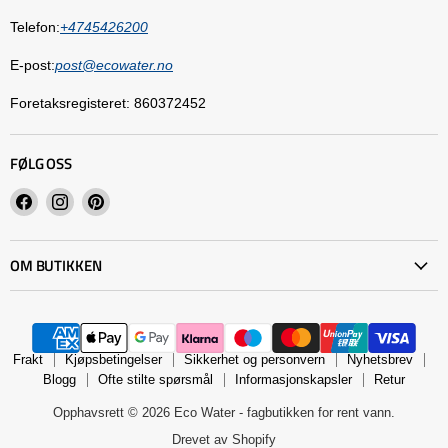
Telefon:
+4745426200
E-post:
post@ecowater.no
Foretaksregisteret: 860372452
FØLG OSS
Finn
Finn
Finn
oss
oss
oss
på
på
på
OM BUTIKKEN
Facebook
Instagram
Pinterest
Frakt
Kjøpsbetingelser
Sikkerhet og personvern
Nyhetsbrev
Blogg
Ofte stilte spørsmål
Informasjonskapsler
Retur
Opphavsrett © 2026 Eco Water - fagbutikken for rent vann.
Drevet av Shopify