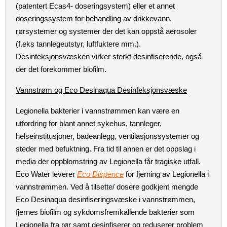
(patentert Ecas4- doseringsystem) eller et annet
doseringssystem for behandling av drikkevann,
rørsystemer og systemer der det kan oppstå aerosoler
(f.eks tannlegeutstyr, luftfuktere mm.).
Desinfeksjonsvæsken virker sterkt desinfiserende, også
der det forekommer biofilm.
Vannstrøm og Eco Desinaqua Desinfeksjonsvæske
Legionella bakterier i vannstrømmen kan være en
utfordring for blant annet sykehus, tannleger,
helseinstitusjoner, badeanlegg, ventilasjonssystemer og
steder med befuktning. Fra tid til annen er det oppslag i
media der oppblomstring av Legionella får tragiske utfall.
Eco Water leverer
Eco Dispence
for fjerning av Legionella i
vannstrømmen. Ved å tilsette/ dosere godkjent mengde
Eco Desinaqua desinfiseringsvæske i vannstrømmen,
fjernes biofilm og sykdomsfremkallende bakterier som
Legionella fra rør samt desinfiserer og reduserer problem