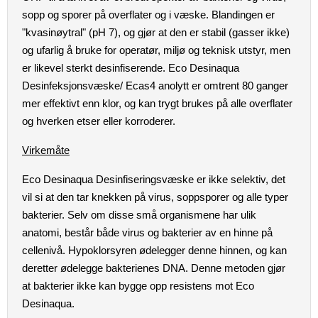
sopp og sporer på overflater og i væske. Blandingen er
"kvasinøytral" (pH 7), og gjør at den er stabil (gasser ikke)
og ufarlig å bruke for operatør, miljø og teknisk utstyr, men
er likevel sterkt desinfiserende. Eco Desinaqua
Desinfeksjonsvæske/ Ecas4 anolytt er omtrent 80 ganger
mer effektivt enn klor, og kan trygt brukes på alle overflater
og hverken etser eller korroderer.
Virkemåte
Eco Desinaqua Desinfiseringsvæske er ikke selektiv, det
vil si at den tar knekken på virus, soppsporer og alle typer
bakterier. Selv om disse små organismene har ulik
anatomi, består både virus og bakterier av en hinne på
cellenivå. Hypoklorsyren ødelegger denne hinnen, og kan
deretter ødelegge bakterienes DNA. Denne metoden gjør
at bakterier ikke kan bygge opp resistens mot Eco
Desinaqua.