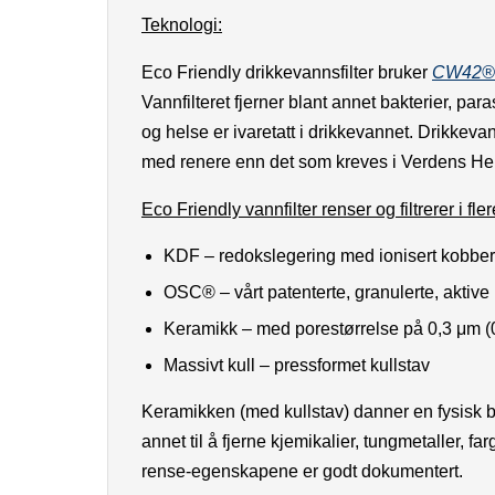
Teknologi:
Eco Friendly drikkevannsfilter bruker
CW42® 
Vannfilteret fjerner blant annet bakterier, par
og helse er ivaretatt i drikkevannet. Drikkeva
med renere enn det som kreves i Verdens He
Eco Friendly vannfilter renser og filtrerer i fl
KDF – redokslegering med ionisert kobber
OSC® – vårt patenterte, granulerte, aktive 
Keramikk – med porestørrelse på 0,3 μm 
Massivt kull – pressformet kullstav
Keramikken (med kullstav) danner en fysisk bar
annet til å fjerne kjemikalier, tungmetaller, 
rense-egenskapene er godt dokumentert.