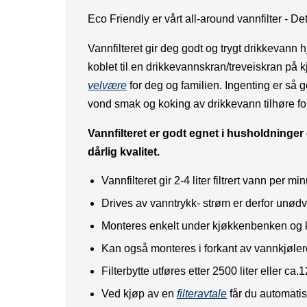
Eco Friendly er vårt all-around vannfilter - Det
Vannfilteret gir deg godt og trygt drikkevann 
koblet til en drikkevannskran/treveiskran på
velvære
for deg og familien. Ingenting er så g
vond smak og koking av drikkevann tilhøre fo
Vannfilteret er godt egnet i husholdninger
dårlig kvalitet.
Vannfilteret gir 2-4 liter filtrert vann per min
Drives av vanntrykk- strøm er derfor unød
Monteres enkelt under kjøkkenbenken og ko
Kan også monteres i forkant av vannkjøle
Filterbytte utføres etter 2500 liter eller 
Ved kjøp av en
filteravtale
får du automatisk 