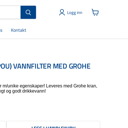
Logg inn
Vis
handlekurv
s
Kontakt
POU) VANNFILTER MED GROHE
er m/unike egenskaper! Leveres med Grohe kran,
rygt og godt drikkevann!