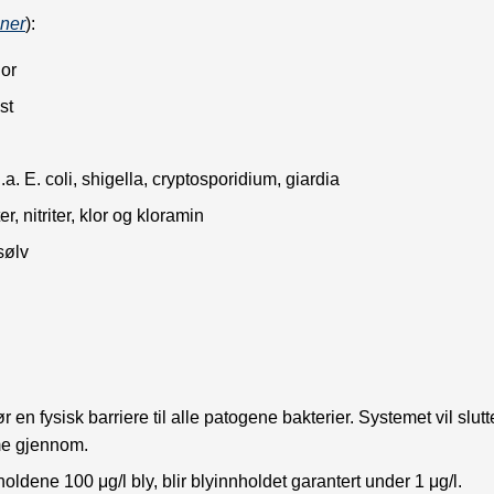
oner
):
lor
st
a. E. coli, shigella, cryptosporidium, giardia
r, nitriter, klor og kloramin
sølv
n fysisk barriere til alle patogene bakterier. Systemet vil slutt
me gjennom.
oldene 100 μg/l bly, blir blyinnholdet garantert under 1 μg/l.