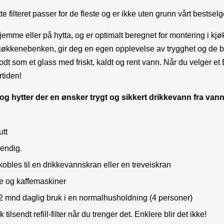
te filteret passer for de fleste og er ikke uten grunn vårt bestsel
hjemme eller på hytta, og er optimalt beregnet for montering i kj
 kjøkkenebenken, gir deg en egen opplevelse av trygghet og de b
odt som et glass med friskt, kaldt og rent vann. Når du velger et E
rtiden!
 og hytter der en ønsker trygt og sikkert drikkevann fra van
utt
vendig.
bles til en drikkevannskran eller en treveiskran
re og kaffemaskiner
ca.12 mnd daglig bruk i en normalhusholdning (4 personer)
tilsendt refill-filter når du trenger det. Enklere blir det ikke!