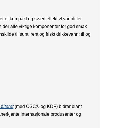
et kompakt og svært effektivt vannfilter.
ann der alle viktige komponenter for god smak
lde til sunt, rent og friskt drikkevann; til og
filteret
(med OSC® og KDF) bidrar blant
v anerkjente internasjonale produsenter og