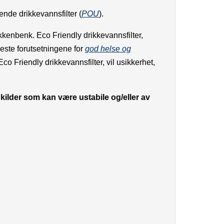
gende drikkevannsfilter (
POU
).
økkenbenk. Eco Friendly drikkevannsfilter,
este forutsetningene for
god helse og
co Friendly drikkevannsfilter, vil usikkerhet,
nkilder som kan være ustabile og/eller av