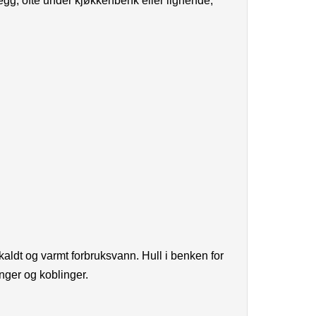
 vegg, ofte under kjøkkenbenk eller lignende,
aldt og varmt forbruksvann. Hull i benken for
nger og koblinger.