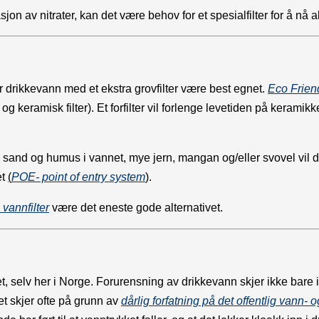
n av nitrater, kan det være behov for et spesialfilter for å nå 
for drikkevann med et ekstra grovfilter være best egnet.
Eco Friend
og keramisk filter). Et forfilter vil forlenge levetiden på keramik
sand og humus i vannet, mye jern, mangan og/eller svovel vil du i
et
(
POE- point of entry system
)
.
vannfilter
være det eneste gode alternativet.
et, selv her i Norge. Forurensning av drikkevann skjer ikke bare 
et skjer ofte på grunn av
dårlig forfatning på det offentlig vann- 