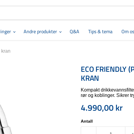
linger
Andre produkter
Q&A
Tips & tema
Om os
 kran
ECO FRIENDLY (
KRAN
Kompakt drikkevannsfilt
rør og koblinger. Sikrer t
4.990,00 kr
Nåværende pris
Antall