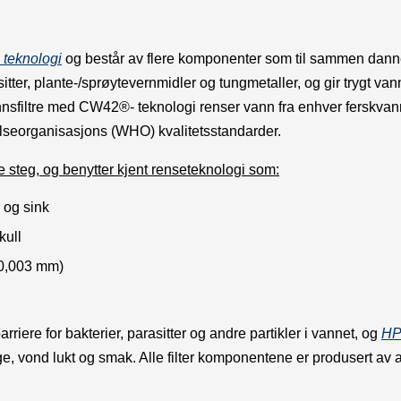
teknologi
og består av flere komponenter som til sammen danner 
asitter, plante-/sprøytevernmidler og tungmetaller, og gir trygt v
nnsfiltre med CW42®- teknologi renser vann fra enhver ferskvannski
lseorganisasjons (WHO) kvalitetsstandarder.
ere steg, og benytter kjent renseteknologi som:
 og sink
kull
(0,003 mm)
riere for bakterier, parasitter og andre partikler i vannet, og
HP 
farge, vond lukt og smak. Alle filter komponentene er produsert a