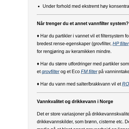
Under forhold med ekstremt høy konsentrasjo
Når trenger du et annet vannfilter system?
♦
Har du partikler i vannet vil et filtersystem 
bredest rense-egenskaper (grovfilter,
HP filter
for rengjøring av keramikken mindre.
♦
Har du større utfordringer med partikler som 
et
grovfilter
og et Eco
FM filter
på vanninntak
♦
Har du vann med salter/brakkvann vil et
RO 
Vannkvalitet og drikkevann i Norge
Det er store variasjoner på drikkevannskvalit
drikkevannskilder, som brønn, cisterne etc. D