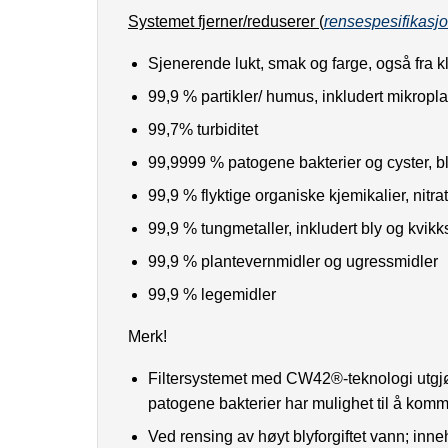
Systemet fjerner/reduserer
(
rensespesifikasj
Sjenerende lukt, smak og farge, også fra k
99,9 % partikler/ humus, inkludert mikropla
99,7% turbiditet
99,9999 % patogene bakterier og cyster, bl.
99,9 % flyktige organiske kjemikalier, nitrate
99,9 % tungmetaller, inkludert bly og kvikk
99,9 % plantevernmidler og ugressmidler
99,9 % legemidler
Merk!
Filtersystemet med CW42®-teknologi utgjør e
patogene bakterier har mulighet til å kom
Ved rensing av høyt blyforgiftet vann; inneh