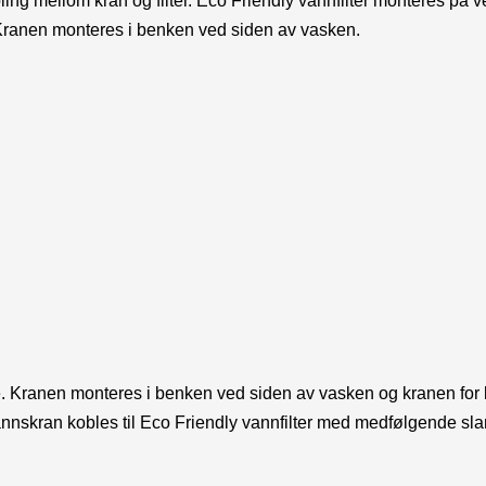
obling mellom kran og filter. Eco Friendly vannfilter monteres på
 Kranen monteres i benken ved siden av vasken.
e. Kranen monteres i benken ved siden av vasken og kranen for k
nskran kobles til Eco Friendly vannfilter med medfølgende sla