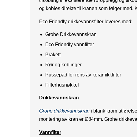
tilkobling til eksisterende røropplegg og tilk
og kobles direkte til kranen som følger med.
Eco Friendly drikkevannsfilter leveres med:
Grohe Drikkevannskran
Eco Friendly vannfilter
Brakett
Rør og koblinger
Pussepad for rens av keramikkfilter
Filterhusnøkkel
Drikkevannskran
Grohe drikkevannskran
i blank krom utførels
montering av kran er Ø34mm. Grohe drikkevan
Vannfilter