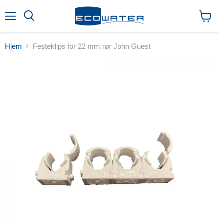
Meny
Søk
Vis
handl
Hjem
Festeklips for 22 mm rør John Guest