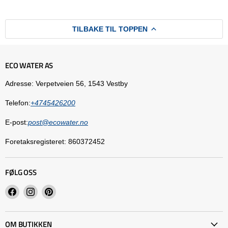
TILBAKE TIL TOPPEN
ECO WATER AS
Adresse: Verpetveien 56, 1543 Vestby
Telefon:
+4745426200
E-post:
post@ecowater.no
Foretaksregisteret: 860372452
FØLG OSS
Finn
Finn
Finn
oss
oss
oss
på
på
på
OM BUTIKKEN
Facebook
Instagram
Pinterest