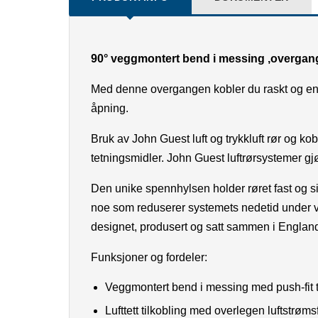
90° veggmontert bend i messing ,overgan
Med denne overgangen kobler du raskt og enke
åpning.
Bruk av John Guest luft og trykkluft rør og kobl
tetningsmidler.
John Guest luftrørsystemer gjø
Den unike spennhylsen holder røret fast og s
noe som reduserer systemets nedetid under ved
designet, produsert og satt sammen i Englan
Funksjoner og fordeler:
Veggmontert bend i messing med push-fit t
Lufttett tilkobling med overlegen luftstrømsf