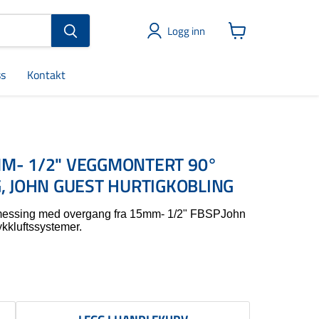
Logg inn
Vis
handlekurv
s
Kontakt
M- 1/2" VEGGMONTERT 90°
, JOHN GUEST HURTIGKOBLING
 messing med overgang fra 15mm- 1/2" FBSPJohn
ykkluftssystemer.