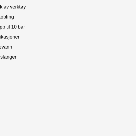
uk av verktøy
kobling
p til 10 bar
likasjoner
kevann
 slanger