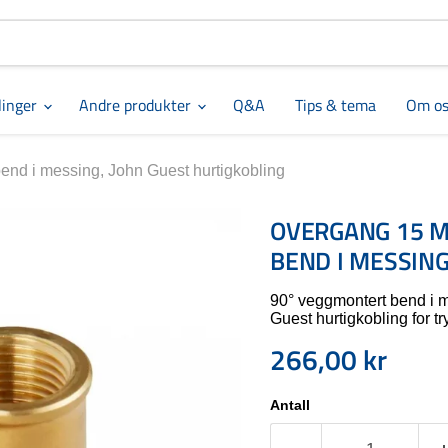
linger
Andre produkter
Q&A
Tips & tema
Om os
end i messing, John Guest hurtigkobling
OVERGANG 15 M
BEND I MESSING
90° veggmontert bend i
Guest hurtigkobling for tr
266,00 kr
Nåværende pris
Antall