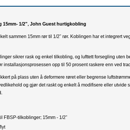
g 15mm- 1/2", John Guest hurtigkobling
lt sammen 15mm rør til 1/2" rør. Koblingen har et integrert veg
inger sikrer rask og enkel tilkobling, og lufttett forsegling uten 
r installasjonsprosessen opp til 50 prosent raskere enn ved tra
ikkert på plass uten å deformere røret eller begrense luftstrøm
likehold og gjør det raskt og enkelt å modifisere eller utvide 
d.
il FBSP-tilkoblinger; 15mm - 1/2"
lyt