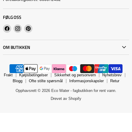
FØLG OSS
Finn
Finn
Finn
oss
oss
oss
på
på
på
OM BUTIKKEN
Facebook
Instagram
Pinterest
Frakt
Kjøpsbetingelser
Sikkerhet og personvern
Nyhetsbrev
Blogg
Ofte stilte spørsmål
Informasjonskapsler
Retur
Opphavsrett © 2026 Eco Water - fagbutikken for rent vann.
Drevet av Shopify