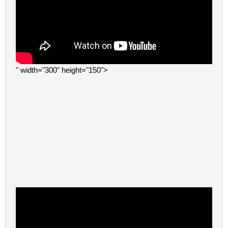
" width="300" height="150">