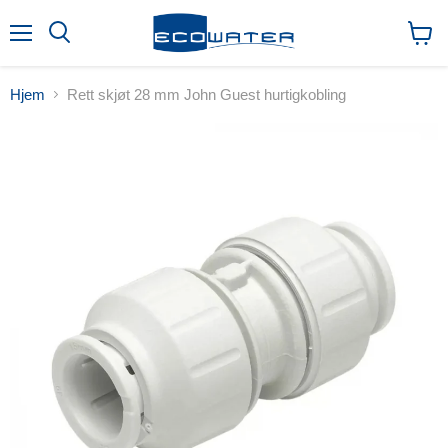
Meny
Søk
Vis
handl
Hjem
Rett skjøt 28 mm John Guest hurtigkobling