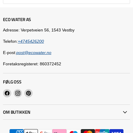
ECO WATER AS
Adresse: Verpetveien 56, 1543 Vestby
Telefon:
+4745426200
E-post:
post@ecowater.no
Foretaksregisteret: 860372452
FØLG OSS
Finn
Finn
Finn
oss
oss
oss
på
på
på
OM BUTIKKEN
Facebook
Instagram
Pinterest