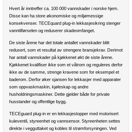
Hvert år inntreffer ca. 100 000 vannskader i norske hjem.
Disse kan ha store økonomiske og miljømessige
konsekvenser. TECEquard plug-in lekkasjesikring stenger
vanntilførselen og reduserer skadeomfanget.
De siste årene har det totale antallet vannskader blitt
redusert, som et resultat av strengere bransjekrav. Derimot
har antall vannskader på kjøkkenet økt de siste årene.
Kjøkkenet kvalifiser ikke som et våtrom og reguleres derfor
ikke av de samme, strenge kravene som for eksempel et
baderom. Derfor øker sjansen for lekkasjer med apparater
som oppvaskmaskin, kjøleskap og andre
husholdningsmaskiner. Dette gjelder både for private
husstander og offentlige bygg.
TECEguard plug-in er en lekkasjestopper med motorisert
kuleventil, styreenhet og vannsensor. Styreenheten settes
direkte i vegguttaket og kobles til strømforsyningen. Ved