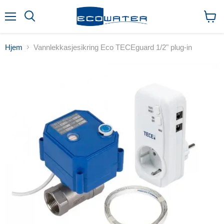
Meny
Søk
Vis
handl
Hjem
Vannlekkasjesikring Eco TECEguard 1/2" plug-in