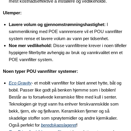
mest kostnadseffektive å installere og vedlikeholde.
Ulemper:
Lavere volum og gjennomstrømningshastighet:
I
sammenlikning med POE vannrensere vil et POU vannfilter
system rense et lavere volum av vann per tidsenhet.
Noe mer vedlikehold:
Disse vannfiltrene krever i noen tilfeller
hyppigere filterbytte avhengig av bruk og vannkvalitet enn et
POE vannfilter system.
Noen typer POU vannfilter systemer:
Eco Gravity
- et mobilt vannfilter for blant annet hytte, båt og
bobil. Passer like godt på benken hjemme som i bobilen!
Består av to forsølvede keramiske filtre med kull i senter.
Teknologien gir trygt vann fra enhver ferskvannskilde som
bekk, tjern, elv og fjellvann. Keramikken fjerner og så
skadelige stoffer som sprøytemidler og andre kjemikalier.
Også perfekt for
beredskapslageret
!