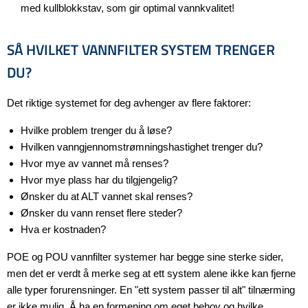
med kullblokkstav, som gir optimal vannkvalitet!
SÅ HVILKET VANNFILTER SYSTEM TRENGER
DU?
Det riktige systemet for deg avhenger av flere faktorer:
Hvilke problem trenger du å løse?
Hvilken vanngjennomstrømningshastighet trenger du?
Hvor mye av vannet må renses?
Hvor mye plass har du tilgjengelig?
Ønsker du at ALT vannet skal renses?
Ønsker du vann renset flere steder?
Hva er kostnaden?
POE og POU vannfilter systemer har begge sine sterke sider,
men det er verdt å merke seg at ett system alene ikke kan fjerne
alle typer forurensninger. En "ett system passer til alt" tilnærming
er ikke mulig. Å ha en formening om eget behov og hvilke