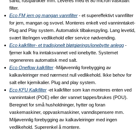
sand, rustpartikler mm. Leveres med et 80 micron vaskbart
filter.
Eco FM jern og mangan vannfilter
- et supereffektivt vannfilter
for jern, mangan og svovel. Monteres enkelt ved vanninntaket-
Plug and Play system. Automatisk tilbakespyling. Lang levetid,
svært lite/ingen vedlikehold eller service nødvending.
Eco kalkfilter- et tradisjonelt bløtgjørings/ionebytte anlegg
-
fjerner kalk fra inntaksvannet ved ionebytte. Systemet
regenereres automatisk med salt.
Eco Oneflow kalkfilter
-Miljøvennlig forebygging av
kalkavleiringer med nærmest null vedlikehold. Ikke behov for
salt eller kjemikalier. Plug and play system.
Eco KFU Kalkfilter
-et kalkfilter som kan monteres enten ved
vanninntaket (POE) eller der vannet tappes/brukes (POU).
Beregnet for små husholdninger, hytter og foran
vaskemaskiner, oppvaskmaskiner, vanndispensere mm.
Miljøvennlig forebygging av kalkavleiringer med ingen
vedlikehold. Superenkel å montere.