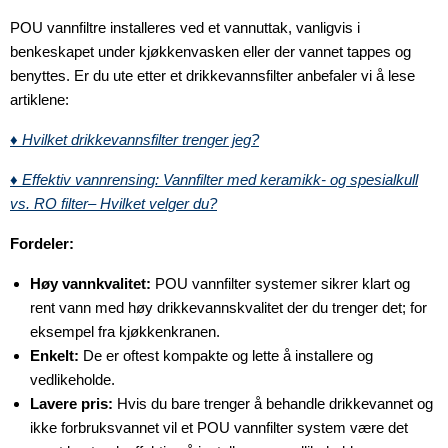
POU vannfiltre installeres ved et vannuttak, vanligvis i
benkeskapet under kjøkkenvasken eller der vannet tappes og
benyttes. Er du ute etter et drikkevannsfilter anbefaler vi å lese
artiklene:
♦ Hvilket drikkevannsfilter trenger jeg?
♦ Effektiv vannrensing: Vannfilter med keramikk- og spesialkull
vs. RO filter– Hvilket velger du?
Fordeler:
Høy vannkvalitet:
POU vannfilter systemer sikrer klart og
rent vann med høy drikkevannskvalitet der du trenger det; for
eksempel fra kjøkkenkranen.
Enkelt:
De er oftest kompakte og lette å installere og
vedlikeholde.
Lavere pris:
Hvis du bare trenger å behandle drikkevannet og
ikke forbruksvannet vil et POU vannfilter system være det