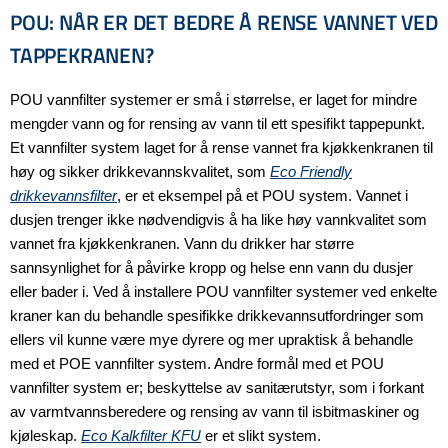
POU: NÅR ER DET BEDRE Å RENSE VANNET VED
TAPPEKRANEN?
POU vannfilter systemer er små i størrelse, er laget for mindre
mengder vann og for rensing av vann til ett spesifikt tappepunkt.
Et vannfilter system laget for å rense vannet fra kjøkkenkranen til
høy og sikker drikkevannskvalitet, som
Eco Friendly
drikkevannsfilter
, er et eksempel på et POU system. Vannet i
dusjen trenger ikke nødvendigvis å ha like høy vannkvalitet som
vannet fra kjøkkenkranen. Vann du drikker har større
sannsynlighet for å påvirke kropp og helse enn vann du dusjer
eller bader i. Ved å installere POU vannfilter systemer ved enkelte
kraner kan du behandle spesifikke drikkevannsutfordringer som
ellers vil kunne være mye dyrere og mer upraktisk å behandle
med et POE vannfilter system. Andre formål med et POU
vannfilter system er; beskyttelse av sanitærutstyr, som i forkant
av varmtvannsberedere og rensing av vann til isbitmaskiner og
kjøleskap.
Eco Kalkfilter KFU
er et slikt system.