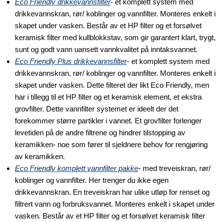
Eco Friendly drikkevannsfilter
- et komplett system med
drikkevannskran, rør/ koblinger og vannfilter. Monteres enkelt i
skapet under vasken. Består av et HP filter og et forsølvet
keramisk filter med kullblokkstav, som gir garantert klart, trygt,
sunt og godt vann uansett vannkvalitet på inntaksvannet.
Eco Friendly Plus drikkevannsfilter
- et komplett system med
drikkevannskran, rør/ koblinger og vannfilter. Monteres enkelt i
skapet under vasken. Dette filteret der likt Eco Friendly, men
har i tillegg til et HP filter og et keramisk element, et ekstra
grovfilter. Dette vannfilter systemet er ideelt der det
forekommer større partikler i vannet. Et grovfilter forlenger
levetiden på de andre filtrene og hindrer tilstopping av
keramikken- noe som fører til sjeldnere behov for rengjøring
av keramikken.
Eco Friendly
komplett vannfilter pakke
- med treveiskran, rør/
koblinger og vannfilter. Her trenger du ikke egen
drikkevannskran. En treveiskran har ulike utløp for renset og
filtrert vann og forbruksvannet. Monteres enkelt i skapet under
vasken. Består av et HP filter og et forsølvet keramisk filter