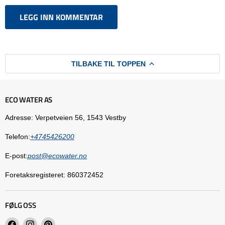
LEGG INN KOMMENTAR
TILBAKE TIL TOPPEN
ECO WATER AS
Adresse: Verpetveien 56, 1543 Vestby
Telefon:
+4745426200
E-post:
post@ecowater.no
Foretaksregisteret: 860372452
FØLG OSS
Finn
Finn
Finn