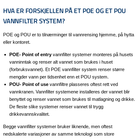
HVA ER FORSKJELLEN PÅ ET POE OG ET POU
VANNFILTER SYSTEM?
POE og POU er to tilnærminger til vannrensing hjemme, på hytta
eller kontoret.
POE- Point of entry
vannfilter systemer monteres på husets
vanninntak og renser alt vannet som brukes i huset
(forbruksvannet). Et POE vannfilter system renser større
mengder vann per tidsenhet enn et POU system.
POU- Point of use
vannfiltre plasseres oftest rett ved
vannkranen. Vannfilter systemene installeres der vannet blir
benyttet og renser vannet som brukes til matlagning og drikke.
De fleste slike systemer renser vannet til trygg
drikkevannskvalitet.
Begge vannfilter systemer bruker liknende, men oftest
nedskalerte variasjoner av samme teknologi som store