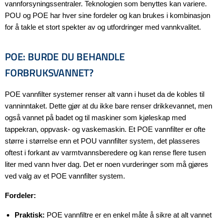
vannforsyningssentraler. Teknologien som benyttes kan variere.
POU og POE har hver sine fordeler og kan brukes i kombinasjon
for å takle et stort spekter av og utfordringer med vannkvalitet.
POE: BURDE DU BEHANDLE
FORBRUKSVANNET?
POE vannfilter systemer renser alt vann i huset da de kobles til
vanninntaket. Dette gjør at du ikke bare renser drikkevannet, men
også vannet på badet og til maskiner som kjøleskap med
tappekran, oppvask- og vaskemaskin. Et POE vannfilter er ofte
større i størrelse enn et POU vannfilter system, det plasseres
oftest i forkant av varmtvannsberedere og kan rense flere tusen
liter med vann hver dag. Det er noen vurderinger som må gjøres
ved valg av et POE vannfilter system.
Fordeler:
Praktisk:
POE vannfiltre er en enkel måte å sikre at alt vannet