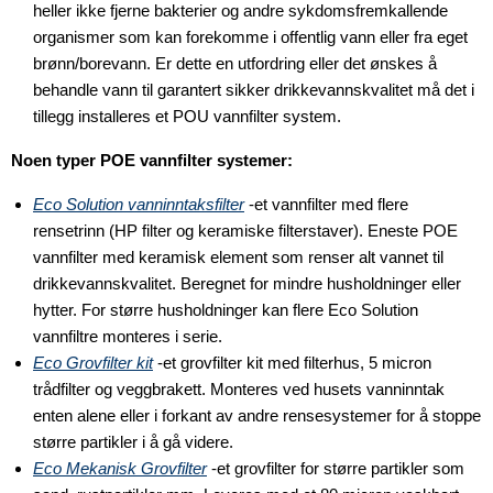
heller ikke fjerne bakterier og andre sykdomsfremkallende
organismer som kan forekomme i offentlig vann eller fra eget
brønn/borevann. Er dette en utfordring eller det ønskes å
behandle vann til garantert sikker drikkevannskvalitet må det i
tillegg installeres et POU vannfilter system.
Noen typer POE vannfilter systemer:
Eco Solution vanninntaksfilter
-et vannfilter med flere
rensetrinn (HP filter og keramiske filterstaver). Eneste POE
vannfilter med keramisk element som renser alt vannet til
drikkevannskvalitet. Beregnet for mindre husholdninger eller
hytter. For større husholdninger kan flere Eco Solution
vannfiltre monteres i serie.
Eco Grovfilter kit
-et grovfilter kit med filterhus, 5 micron
trådfilter og veggbrakett. Monteres ved husets vanninntak
enten alene eller i forkant av andre rensesystemer for å stoppe
større partikler i å gå videre.
Eco Mekanisk Grovfilter
-et grovfilter for større partikler som