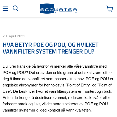
Meny
Søk
Vis
handl
20. april 2022
HVA BETYR POE OG POU, OG HVILKET
VANNFILTER SYSTEM TRENGER DU?
Du lurer kanskje på hvorfor vi merker alle våre vannfiltre med
POE og POU? Det er av den enkle grunn at det skal være lett for
deg å finne det vannfiltret som passer ditt behov. POE og POU er
engelske akronymer for henholdsvis "Point of Entry" og "Point of
Use". De beskriver hvor et vannfiltersystem er montert og i bruk.
Enten du trenger å desinfisere vannet, redusere kalknivåer eller
forbedre smak og lukt, vil det store spekteret av POE og POU
vannfilter systemer gi deg kontroll på vannkvaliteten.