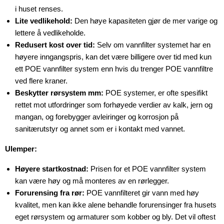
i huset renses.
Lite vedlikehold:
Den høye kapasiteten gjør de mer varige og
lettere å vedlikeholde.
Redusert kost over tid:
Selv om vannfilter systemet har en
høyere inngangspris, kan det være billigere over tid med kun
ett POE vannfilter system enn hvis du trenger POE vannfiltre
ved flere kraner.
Beskytter rørsystem mm:
POE systemer, er ofte spesifikt
rettet mot utfordringer som forhøyede verdier av kalk, jern og
mangan, og forebygger avleiringer og korrosjon på
sanitærutstyr og annet som er i kontakt med vannet.
Ulemper:
Høyere startkostnad:
Prisen for et POE vannfilter system
kan være høy og må monteres av en rørlegger.
Forurensing fra rør:
POE vannfilteret gir vann med høy
kvalitet, men kan ikke alene behandle forurensinger fra husets
eget rørsystem og armaturer som kobber og bly. Det vil oftest