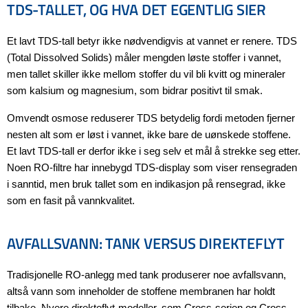
TDS-TALLET, OG HVA DET EGENTLIG SIER
Et lavt TDS-tall betyr ikke nødvendigvis at vannet er renere. TDS
(Total Dissolved Solids) måler mengden løste stoffer i vannet,
men tallet skiller ikke mellom stoffer du vil bli kvitt og mineraler
som kalsium og magnesium, som bidrar positivt til smak.
Omvendt osmose reduserer TDS betydelig fordi metoden fjerner
nesten alt som er løst i vannet, ikke bare de uønskede stoffene.
Et lavt TDS-tall er derfor ikke i seg selv et mål å strekke seg etter.
Noen RO-filtre har innebygd TDS-display som viser rensegraden
i sanntid, men bruk tallet som en indikasjon på rensegrad, ikke
som en fasit på vannkvalitet.
AVFALLSVANN: TANK VERSUS DIREKTEFLYT
Tradisjonelle RO-anlegg med tank produserer noe avfallsvann,
altså vann som inneholder de stoffene membranen har holdt
tilbake. Nyere direkteflyt-modeller, som Cross-serien og Cross