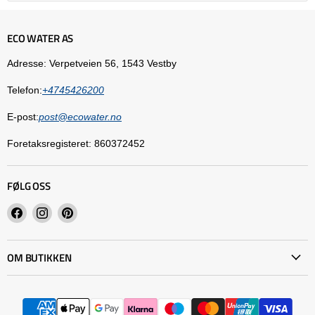
ECO WATER AS
Adresse: Verpetveien 56, 1543 Vestby
Telefon:
+4745426200
E-post:
post@ecowater.no
Foretaksregisteret: 860372452
FØLG OSS
Finn
Finn
Finn
oss
oss
oss
på
på
på
OM BUTIKKEN
Facebook
Instagram
Pinterest