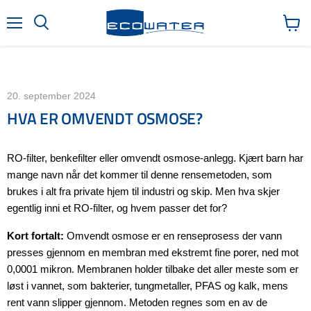
Meny
Søk
Vis
handl
20. september 2024
HVA ER OMVENDT OSMOSE?
RO-filter, benkefilter eller omvendt osmose-anlegg. Kjært barn har
mange navn når det kommer til denne rensemetoden, som
brukes i alt fra private hjem til industri og skip. Men hva skjer
egentlig inni et RO-filter, og hvem passer det for?
Kort fortalt:
Omvendt osmose er en renseprosess der vann
presses gjennom en membran med ekstremt fine porer, ned mot
0,0001 mikron. Membranen holder tilbake det aller meste som er
løst i vannet, som bakterier, tungmetaller, PFAS og kalk, mens
rent vann slipper gjennom. Metoden regnes som en av de