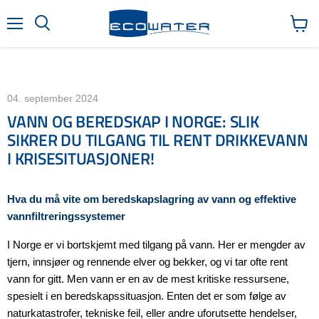
Meny
Søk
Vis
handl
04. september 2024
VANN OG BEREDSKAP I NORGE: SLIK
SIKRER DU TILGANG TIL RENT DRIKKEVANN
I KRISESITUASJONER!
Hva du må vite om beredskapslagring av vann og effektive
vannfiltreringssystemer
I Norge er vi bortskjemt med tilgang på vann. Her er mengder av
tjern, innsjøer og rennende elver og bekker, og vi tar ofte rent
vann for gitt. Men vann er en av de mest kritiske ressursene,
spesielt i en beredskapssituasjon. Enten det er som følge av
naturkatastrofer, tekniske feil, eller andre uforutsette hendelser,