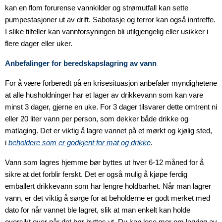
kan en flom forurense vannkilder og strømutfall kan sette
pumpestasjoner ut av drift. Sabotasje og terror kan også inntreffe.
I slike tilfeller kan vannforsyningen bli utilgjengelig eller usikker i
flere dager eller uker.
Anbefalinger for beredskapslagring av vann
For å være forberedt på en krisesituasjon anbefaler myndighetene
at alle husholdninger har et lager av drikkevann som kan vare
minst 3 dager, gjerne en uke. For 3 dager tilsvarer dette omtrent ni
eller 20 liter vann per person, som dekker både drikke og
matlaging. Det er viktig å lagre vannet på et mørkt og kjølig sted,
i
beholdere som er godkjent for mat og drikke
.
Vann som lagres hjemme bør byttes ut hver 6-12 måned for å
sikre at det forblir ferskt. Det er også mulig å kjøpe ferdig
emballert drikkevann som har lengre holdbarhet. Når man lagrer
vann, er det viktig å sørge for at beholderne er godt merket med
dato for når vannet ble lagret, slik at man enkelt kan holde
oversikt over når det bør byttes ut. Du kan lese mer om lagring av