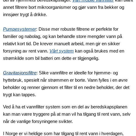
annet filtrere bort mikroorganismer og gjør vann fra bekker og
innsjøer trygt å drikke.
Pumpesystemer
: Disse mer robuste filtrene er perfekte for
familier og nabolag, og kan behandle store mengder vann på
relativt kort tid. De krever manuelt arbeid, men gir en sikker
forsyning av rent vann.
Vårt system
kan også brukes med en
strømkilde som bil batteri om dette er tilgjengelig.
Gravitasjonsfiltre
: Slike vannfiltre er ideelle for hjemme- og
hyttebruk, spesielt når strømmen er borte. Vann fylles i en øvre
beholder og renner gjennom et filter til en nedre beholder, der det
trygt kan tappes.
Ved å ha et vannfilter system som en del av beredskapsplanen
kan man være tryggere på at man vil ha tilgang til rent vann, selv
når de vanlige forsyningene svikter.
I Norge er vi heldige som har tilgang til rent vann i hverdagen,