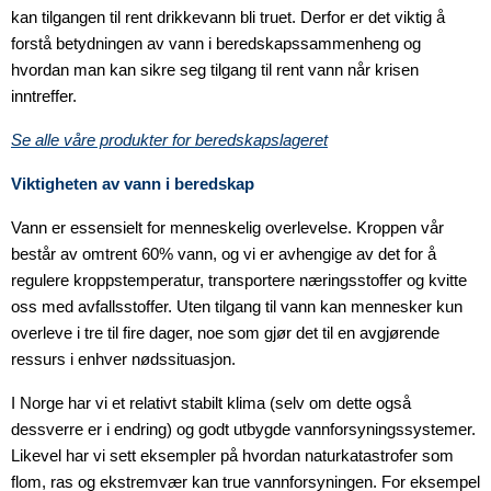
kan tilgangen til rent drikkevann bli truet. Derfor er det viktig å
forstå betydningen av vann i beredskapssammenheng og
hvordan man kan sikre seg tilgang til rent vann når krisen
inntreffer.
Se alle våre produkter for beredskapslageret
Viktigheten av vann i beredskap
Vann er essensielt for menneskelig overlevelse. Kroppen vår
består av omtrent 60% vann, og vi er avhengige av det for å
regulere kroppstemperatur, transportere næringsstoffer og kvitte
oss med avfallsstoffer. Uten tilgang til vann kan mennesker kun
overleve i tre til fire dager, noe som gjør det til en avgjørende
ressurs i enhver nødssituasjon.
I Norge har vi et relativt stabilt klima (selv om dette også
dessverre er i endring) og godt utbygde vannforsyningssystemer.
Likevel har vi sett eksempler på hvordan naturkatastrofer som
flom, ras og ekstremvær kan true vannforsyningen. For eksempel