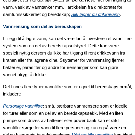
vann, vask av vanntanker mm. i artikkelen fra direktoratet for
samfunnssikkerhet og beredskap;
Slik lagrer du drikkevann
.
Vannrensing som del av beredskapen
I tillegg til å lagre vann, kan det være lurt å investere i et vannfilter-
system som en del av beredskapsutstyret. Dette kan være
spesielt nyttig dersom du ikke har tilgang til rent drikkevann fra
kranen eller fra lagrene dine. Ssytemer for vannrensing fjerner
bakterier, parasitter og andre forurensninger som kan gjøre
vannet utrygt å drikke.
Det finnes flere typer vannfiltre som er egnet til beredskapsformål,
inkludert:
Personlige vannfiltre
: små, bærbare vannrensere som er ideelle
for turer eller som en del av en beredskapssekk. Med en liten
pumpe som drives av batterier eller power bank kan et slikt
vannfilter sørge for vann til flere personer og kan også være en
del av hjemmets beredskapslager.
Vårt mobile vannfilter
kan blant