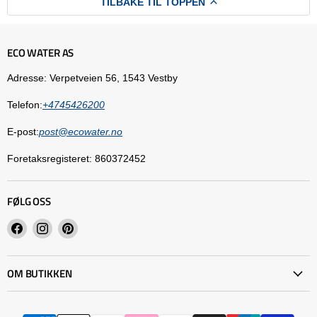
TILBAKE TIL TOPPEN
ECO WATER AS
Adresse: Verpetveien 56, 1543 Vestby
Telefon:
+4745426200
E-post:
post@ecowater.no
Foretaksregisteret: 860372452
FØLG OSS
Finn
Finn
Finn
oss
oss
oss
på
på
på
OM BUTIKKEN
Facebook
Instagram
Pinterest