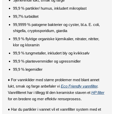
Sjenerende lukt, smak og farge
99,9 % partikler/ humus, inkludert mikroplast
99,7% turbiditet
99,9999 % patogene bakterier og cyster, bl.a. E. coli,
shigella, cryptosporidium, giardia
99,9 % flyktige organiske kjemikalier, nitrater, nitriter,
klor og kloramin
99,9 % tungmetaller, inkludert bly og kvikksølv
99,9 % plantevernmidler og ugressmidler
99,9 % legemidler
♦
For vannkilder med større problemer med blant annet
lukt, smak og farge anbefaler vi
Eco Friendly vannfilter
.
Vannfilteret har i tillegg til den keramiske staven et
HP filter
for en bredere og mer effektiv renseprosess.
♦
Har du
partikler i vannet vil et vannfilter system med et