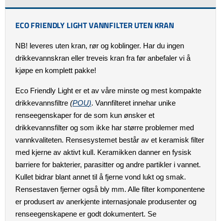
ECO FRIENDLY LIGHT VANNFILTER UTEN KRAN
NB! leveres uten kran, rør og koblinger. Har du ingen
drikkevannskran eller treveis kran fra før anbefaler vi å
kjøpe en komplett pakke!
Eco Friendly Light er et av våre minste og mest kompakte
drikkevannsfiltre
(
POU
)
. Vannfilteret innehar unike
renseegenskaper for de som kun ønsker et
drikkevannsfilter og som ikke har større problemer med
vannkvaliteten. Rensesystemet består av et keramisk filter
med kjerne av aktivt kull. Keramikken danner en fysisk
barriere for bakterier, parasitter og andre partikler i vannet.
Kullet bidrar blant annet til å fjerne vond lukt og smak.
Rensestaven fjerner også bly mm. Alle filter komponentene
er produsert av anerkjente internasjonale produsenter og
renseegenskapene er godt dokumentert. Se