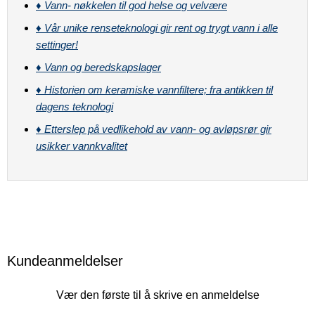
♦
Vann- nøkkelen til god helse og velvære
♦
Vår unike renseteknologi gir rent og trygt vann i alle
settinger!
♦
Vann og beredskapslager
♦
Historien om keramiske vannfiltere; fra antikken til
dagens teknologi
♦
Etterslep på vedlikehold av vann- og avløpsrør gir
usikker vannkvalitet
Kundeanmeldelser
Vær den første til å skrive en anmeldelse