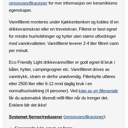
rensespesifikasjoner
for mer informasjon om keramikkens
egenskaper.
Vannfilteret monteres under kjøkkenbenken og kobles til en
drikkevannskran eller en treveiskran. Filteret er best egnet
for mindre husholdninger og hytter uten større utfordringer
med vannkvaliteten. Vannfilteret leverer 2-4 liter filtrert vann
per minutt.
Eco Friendly Light drikkevannsfilter er godt egnet til bruk i
båter, hytter, campingvogner etc. Vannfilteret drives av
vanntrykk, strøm er derfor unødvendig. Filterbytte utføres
etter 2500 liter eller 6-12 mnd daglig bruk i en
normalhusholdning (4 personer). Ved
kjøp av en filteravtale
får du automatisk tilsendt refill-filter når du trenger det.
Enklere blir det ikke!
Systemet fjerner/reduserer
(
rensespesifikasjoner
)
: