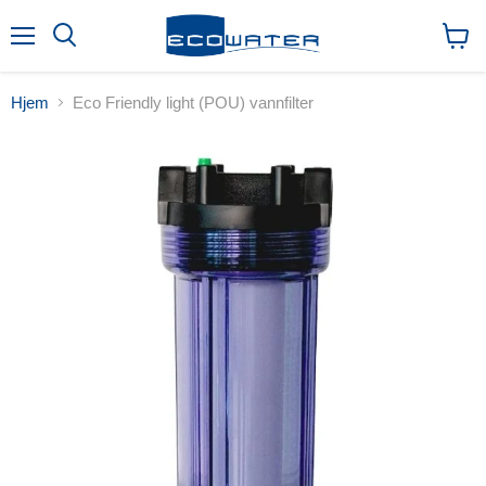
Meny
Søk
Vis
handl
Hjem
Eco Friendly light (POU) vannfilter