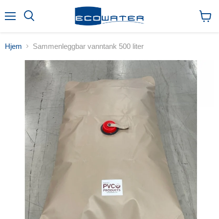
Meny
Søk
Vis
handl
Hjem
Sammenleggbar vanntank 500 liter