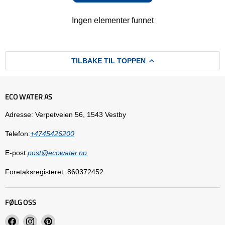
Ingen elementer funnet
TILBAKE TIL TOPPEN
ECO WATER AS
Adresse: Verpetveien 56, 1543 Vestby
Telefon:
+4745426200
E-post:
post@ecowater.no
Foretaksregisteret: 860372452
FØLG OSS
Finn
Finn
Finn