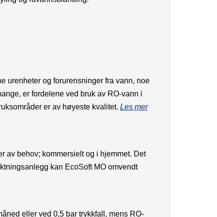
 urenheter og forurensninger fra vann, noe
r mange, er fordelene ved bruk av RO-vann i
bruksområder er av høyeste kvalitet.
Les mer
kter av behov; kommersielt og i hjemmet. Det
befuktningsanlegg kan EcoSoft MO omvendt
 måned eller ved 0,5 bar trykkfall, mens RO-