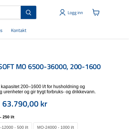
Logg inn
Vis
handlekurv
s
Kontakt
SOFT MO 6500-36000, 200-1600
kapasitet 200–1600 l/t for husholdning og
og urenheter og gir trygt forbruks- og drikkevann.
63.790,00 kr
Nåværende pris
 pris
 250 l/t
12000 - 500 l/t
MO-24000 - 1000 l/t