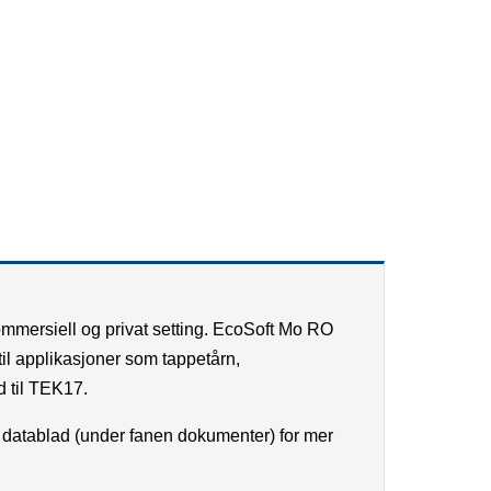
kommersiell og privat setting. EcoSoft Mo RO
til applikasjoner som tappetårn,
d til TEK17.
e
datablad
(under fanen dokumenter) for mer