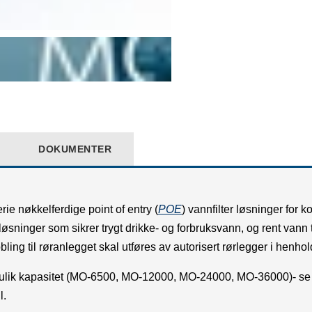
DOKUMENTER
e nøkkelferdige point of entry (
POE
) vannfilter løsninger for 
rløsninger som sikrer trygt drikke- og forbruksvann, og rent vann 
ing til røranlegget skal utføres av autorisert rørlegger i henhol
d ulik kapasitet (MO-6500, MO-12000, MO-24000, MO-36000)- s
l.