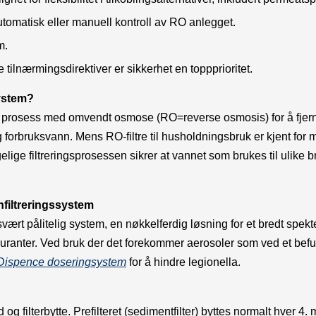
tomatisk eller manuell kontroll av RO anlegget.
m.
nærmingsdirektiver er sikkerhet en toppprioritet.
ystem?
 prosess med omvendt osmose (RO=reverse osmosis) for å fjerne
- og forbruksvann. Mens RO-filtre til husholdningsbruk er kjent fo
lige filtreringsprosessen sikrer at vannet som brukes til ulike 
filtreringssystem
 svært pålitelig system, en nøkkelferdig løsning for et bredt spe
estauranter. Ved bruk der det forekommer aerosoler som ved et 
Dispence doseringsystem
for å hindre legionella.
g filterbytte. Prefilteret (sedimentfilter) byttes normalt hver 4.