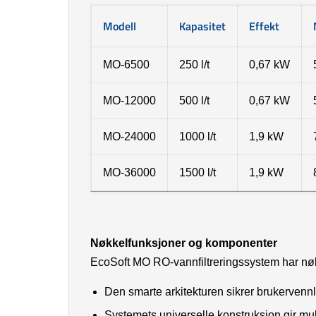
Modell
Kapasitet
Effekt
MO-6500
250 l/t
0,67 kW
MO-12000
500 l/t
0,67 kW
MO-24000
1000 l/t
1,9 kW
MO-36000
1500 l/t
1,9 kW
Nøkkelfunksjoner og komponenter
EcoSoft MO RO-vannfiltreringssystem har nøkk
Den smarte arkitekturen sikrer brukervennli
Systemets universelle konstruksjon gir mulig