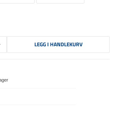
LEGG I HANDLEKURV
ager
Klikk for å forstørre