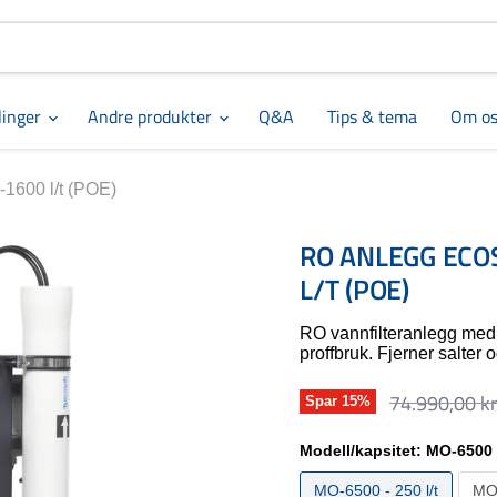
linger
Andre produkter
Q&A
Tips & tema
Om os
1600 l/t (POE)
RO ANLEGG ECO
L/T (POE)
RO vannfilteranlegg med 
proffbruk. Fjerner salter 
74.990,00 kr
Opprinnelig
Spar
15
%
Modell/kapsitet:
MO-6500 -
MO-6500 - 250 l/t
MO-