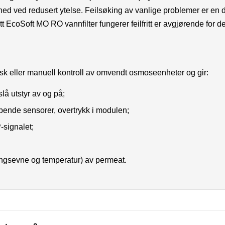
ed ved redusert ytelse. Feilsøking av vanlige problemer er en d
itt EcoSoft MO RO vannfilter fungerer feilfritt er avgjørende for d
sk eller manuell kontroll av omvendt osmoseenheter og gir:
slå utstyr av og på;
øpende sensorer, overtrykk i modulen;
-signalet;
ningsevne og temperatur) av permeat.