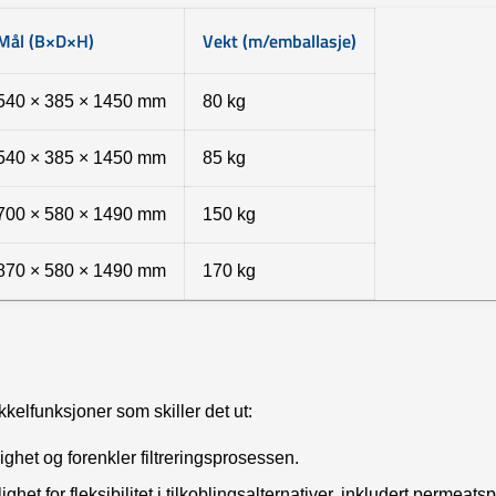
Mål (B×D×H)
Vekt (m/emballasje)
540 × 385 × 1450 mm
80 kg
540 × 385 × 1450 mm
85 kg
700 × 580 × 1490 mm
150 kg
870 × 580 × 1490 mm
170 kg
elfunksjoner som skiller det ut:
ghet og forenkler filtreringsprosessen.
het for fleksibilitet i tilkoblingsalternativer, inkludert permeat